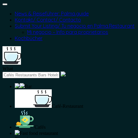
News & Reiseführer: Palma.guide
Kontakt/ Contact/ Contacto
Submit Your Listing/ Tu negocio en Palma.Restaurant
Mi negocio – Info para proprietarios
Kochbücher
What
Bar
Café-Restaurant
Cafés
Fast food restaurant