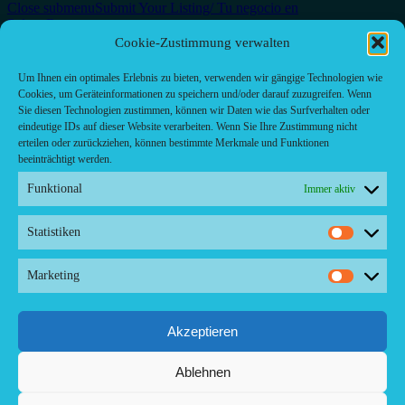
Close submenu
Submit Your Listing/ Tu negocio en
Palma.Restaurant
Cookie-Zustimmung verwalten
Mi negocio – Info para proprietarios
Um Ihnen ein optimales Erlebnis zu bieten, verwenden wir gängige Technologien wie
Add Listing
Sign In
Cookies, um Geräteinformationen zu speichern und/oder darauf zuzugreifen. Wenn
Sie diesen Technologien zustimmen, können wir Daten wie das Surfverhalten oder
eindeutige IDs auf dieser Website verarbeiten. Wenn Sie Ihre Zustimmung nicht
erteilen oder zurückziehen, können bestimmte Merkmale und Funktionen
beeinträchtigt werden.
+
-
Funktional
Immer aktiv
Leaflet
Statistiken
Results For
La Siesta
Listings
Statistik
See Filters
Marketing
Marketi
More Filter
Akzeptieren
Sorry! No more filter found for current selections
Ablehnen
No Results