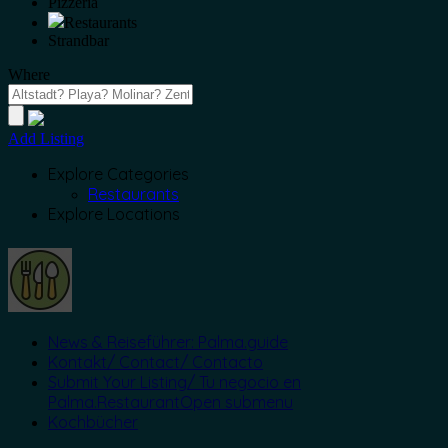
Pizzeria
Restaurants
Strandbar
Where
Add Listing
Explore Categories
Restaurants
Explore Locations
News & Reiseführer: Palma.guide
Kontakt/ Contact/ Contacto
Submit Your Listing/ Tu negocio en
Palma.Restaurant
Open submenu
Kochbücher