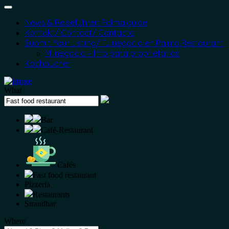
News & Reiseführer: Palma.guide
Kontakt/ Contact/ Contacto
Submit Your Listing/ Tu negocio en Palma.Restaurant
Mi negocio – Info para proprietarios
Kochbücher
What
Bar
Café-Restaurant
Cafés
Fast food restaurant
Pizzeria
Restaurants
Strandbar
Where