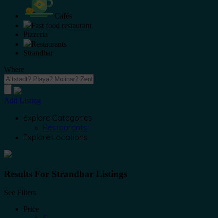
Cafés
Fast food restaurant
Pizzeria
Restaurants
Strandbar
Where
Add Listing
Explore Categories
Restaurants
Explore Locations
Results For
Strandbar
Listings
See Filters
Price
€