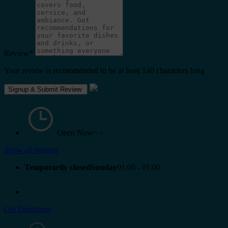
Review
*
Your review is recommended to be at least 140 characters long
Open Now~
-
Show all timings
Temporarily closedSunday
01:00 - 01:00
Get Directions