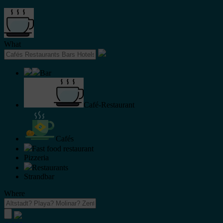
What
Bar
Café-Restaurant
Cafés
Fast food restaurant
Pizzeria
Restaurants
Strandbar
Where