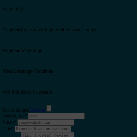
Sauberkeit
Angebotsbreite & Verfügbarkeit Dienstleistungen
Kundenorientierung
Preis-Leistungs-Verhältnis
Wohlfühlfaktor insgesamt
Select Images
Browse
User Name
*
Email
*
Title
*