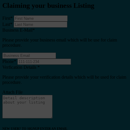
Claiming your business Listing
First
*
Last
*
Business E-Mail
*
Please provide your business email which will be use for claim
procedure.
Phone
*
Verfication Details
*
Please provide your verification details which will be used for claim
procedure.
Attach File
NEW USER? TO SIGNUP ENTER AN EMAIL