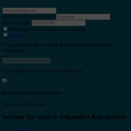
USERNAME OR EMAIL
*
PASSWORD
*
Returning user? Check this box to Sign in
I Agree
You agree & accept our Terms & Conditions for posting this
information?.
Claim request is processed after verification..
Please put your business details here
These are all the details:
Suchen Sie auch in folgenden Kategorien:
Bäckerei