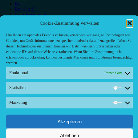
Bar
Bar & grill
Café-Restaurant
Cafés
Cookie-Zustimmung verwalten
Fast food restaurant
food
Um Ihnen ein optimales Erlebnis zu bieten, verwenden wir gängige Technologien wie
meal_takeaway
Cookies, um Geräteinformationen zu speichern und/oder darauf zuzugreifen. Wenn Sie
Pizzeria
diesen Technologien zustimmen, können wir Daten wie das Surfverhalten oder
restaurant
eindeutige IDs auf dieser Website verarbeiten. Wenn Sie Ihre Zustimmung nicht
erteilen oder zurückziehen, können bestimmte Merkmale und Funktionen beeinträchtigt
werden.
Funktional
Immer aktiv
Kontakt/ Contact
Statistiken
Copyright ©2024 Palma.Restaurant
Statisti
Contacto/Kontakt: Agencia de Marketing/Redaktionsbüro
Voreau & Friends - DE-Düsseldorf - Kein Kundenverkehr
Marketing
Marketi
Tel Whatsapp: +53-5-46 53 105
Akzeptieren
Ablehnen