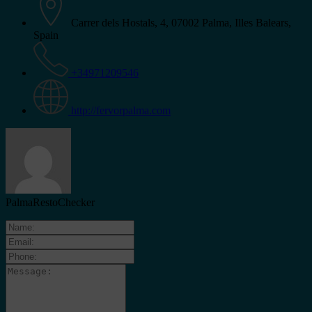
Carrer dels Hostals, 4, 07002 Palma, Illes Balears,
Spain
+34971209546
http://fervorpalma.com
PalmaRestoChecker