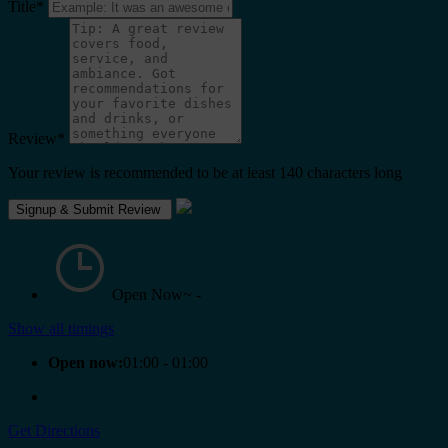
Title
*
Review
*
Your review is recommended to be at least 140 characters long
Open Now~
-
Show all timings
Open now:
01:00 - 01:00
Get Directions