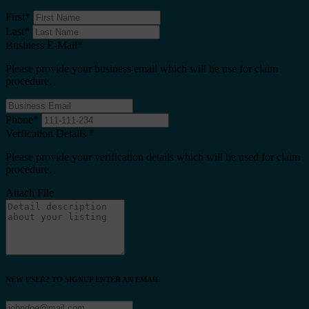
First
*
Last
*
Business E-Mail
*
Please provide your business email which will be use for claim
procedure.
Phone
*
Verfication Details
*
Please provide your verification details which will be used for claim
procedure.
Attach File
NEW USER? TO SIGNUP ENTER AN EMAIL