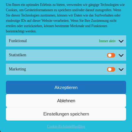
Café-Restaurant
Um Ihnen ein optimales Erlebnis zu bieten, verwenden wir gängige Technologien wie
Cafés
Cookies, um Geräteinformationen zu speichern und/oder darauf zuzugreifen. Wenn
Fast food restaurant
Sie diesen Technologien zustimmen, können wir Daten wie das Surfverhalten oder
food
eindeutige IDs auf dieser Website verarbeiten. Wenn Sie Ihre Zustimmung nicht
meal_takeaway
erteilen oder zurückziehen, können bestimmte Merkmale und Funktionen
Pizzeria
beeinträchtigt werden.
restaurant
Funktional
Immer aktiv
Statistiken
Statistik
Kontakt/ Contact
Marketing
Marketi
Copyright ©2024 Palma.Restaurant
Contacto/Kontakt: Agencia de Marketing/Redaktionsbüro
Voreau & Friends - DE-Düsseldorf - Kein Kundenverkehr
Akzeptieren
Tel Whatsapp: +53-5-46 53 105
Ablehnen
Einstellungen speichern
Cookie-Richtlinie
Blog
Blog