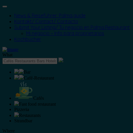
News & Reiseführer: Palma.guide
Kontakt/ Contact/ Contacto
Submit Your Listing/ Tu negocio en Palma.Restaurant
Mi negocio – Info para proprietarios
Kochbücher
What
Bar
Café-Restaurant
Cafés
Fast food restaurant
Pizzeria
Restaurants
Strandbar
Where