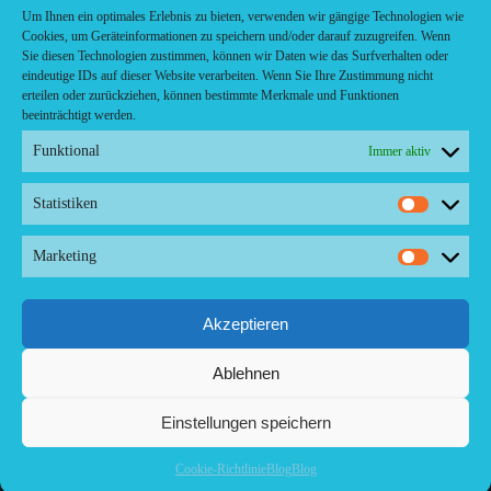
Um Ihnen ein optimales Erlebnis zu bieten, verwenden wir gängige Technologien wie
Cookies, um Geräteinformationen zu speichern und/oder darauf zuzugreifen. Wenn
Sie diesen Technologien zustimmen, können wir Daten wie das Surfverhalten oder
eindeutige IDs auf dieser Website verarbeiten. Wenn Sie Ihre Zustimmung nicht
erteilen oder zurückziehen, können bestimmte Merkmale und Funktionen
beeinträchtigt werden.
Funktional
Immer aktiv
Comment
Statistiken
Statistik
Kontakt/ Contact
Marketing
Marketi
Copyright ©2024 Palma.Restaurant
Contacto/Kontakt: Agencia de Marketing/Redaktionsbüro
Voreau & Friends - DE-Düsseldorf - Kein Kundenverkehr
Akzeptieren
Tel Whatsapp: +53-5-46 53 105
Ablehnen
Einstellungen speichern
Cookie-Richtlinie
Blog
Blog