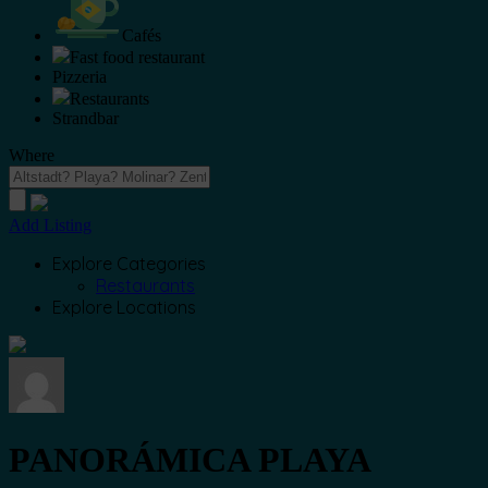
Cafés
Fast food restaurant
Pizzeria
Restaurants
Strandbar
Where
Add Listing
Explore Categories
Restaurants
Explore Locations
PANORÁMICA PLAYA